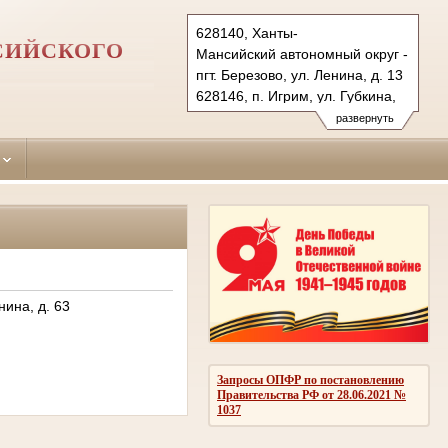
628140, Ханты-
СИЙСКОГО
Мансийский автономный округ - Югра
пгт. Березово, ул. Ленина, д. 13
628146, п. Игрим, ул. Губкина,
д. 1а
развернуть
Тел.: (34674) 215-39, 218-53,
234-50
berezovo.hmao@sudrf.ru
показать на карте
нина, д. 63
Запросы ОПФР по постановлению
Правительства РФ от 28.06.2021 №
1037