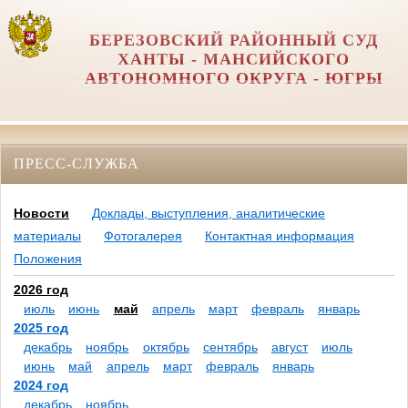
БЕРЕЗОВСКИЙ РАЙОННЫЙ СУД
ХАНТЫ - МАНСИЙСКОГО
АВТОНОМНОГО ОКРУГА - ЮГРЫ
ПРЕСС-СЛУЖБА
Новости
Доклады, выступления, аналитические
материалы
Фотогалерея
Контактная информация
Положения
2026 год
июль
июнь
май
апрель
март
февраль
январь
2025 год
декабрь
ноябрь
октябрь
сентябрь
август
июль
июнь
май
апрель
март
февраль
январь
2024 год
декабрь
ноябрь